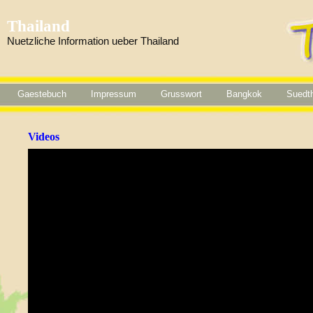
Thailand
Nuetzliche Information ueber Thailand
Gaestebuch
Impressum
Grusswort
Bangkok
Suedth
Videos