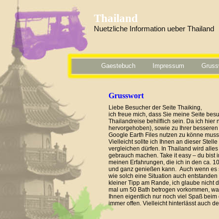
Thailand
Nuetzliche Information ueber Thailand
Gaestebuch
Impressum
Gruss
Grusswort
Liebe Besucher der Seite Thaiking,
ich freue mich, dass Sie meine Seite bes
Thailandreise behilflich sein. Da ich hier
hervorgehoben), sowie zu Ihrer besseren 
Google Earth Files nutzen zu könne mus
Vielleicht sollte ich Ihnen an dieser Ste
vergleichen dürfen. In Thailand wird al
gebrauch machen. Take it easy – du bist 
meinen Er­fahr­ung­en, die ich in den ca.
und ganz genießen kann. Auch wenn es sc
wie solch eine Situation auch entstanden 
kleiner Tipp am Rande, ich glaube nicht 
mal um 50 Bath betrogen vorkommen, was g
Ihnen eigentlich nur noch viel Spaß bei
immer offen. Vielleicht hinterlässt auch 