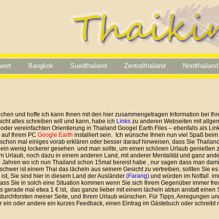
wort
Bangkok
Suedthailand
Zentralthailand
Nordthailand
uchen und hoffe ich kann Ihnen mit den hier zusammen­ge­tragen Information bei Ih
 nicht alles schreiben will und kann, habe ich
Links
zu anderen Webseiten mit allgem
oder vereinfachten Orientierung in Thailand Googel Earth Files – ebenfalls als Lin
s auf Ihrem PC
Google Earth
installiert sein. Ich wünsche Ihnen nun viel Spaß bei
lle schon mal einiges vorab erklären oder besser darauf hinweisen, dass Sie Thaila
les ein wenig lockerer gesehen und man sollte, um einen schönen Urlaub genießen 
im Urlaub, noch dazu in einem anderen Land, mit anderer Mentalität und ganz ander
 10 Jahren wo ich nun Thailand schon 15mal bereist habe , nur sagen dass man damit 
hwer ist einem Thai das lächeln aus seinem Gesicht zu vertreiben, sollten Sie es
ist, Sie sind hier in diesem Land der Ausländer
(Farang)
und würden im Notfall im
dass Sie in solch eine Situation kommen wenn Sie sich Ihrem Gegenüber immer freu
erade mal etwa 1 € ist, das ganze lieber mit einem lächeln abtun anstatt einen St
m durchforsten meiner Seite, und Ihrem Urlaub wünschen. Für Tipps, Anregungen u
der ein oder andere ein kurzes Feedback, einen Eintrag im Gästebuch oder schreibt ma