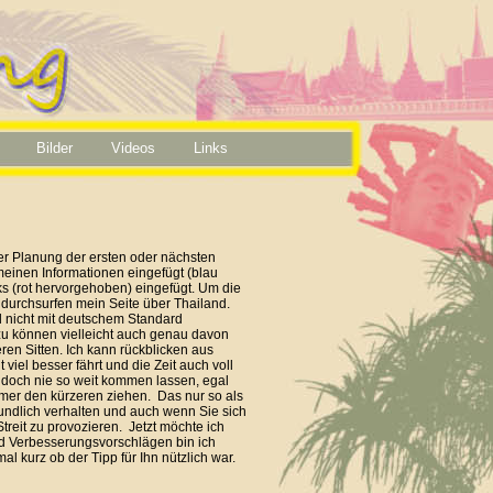
Bilder
Videos
Links
rer Planung der ersten oder nächsten
einen Informationen eingefügt (blau
ks (rot hervorgehoben) eingefügt. Um die
m durchsurfen mein Seite über Thailand.
nd nicht mit deutschem Standard
zu können vielleicht auch genau davon
en Sitten. Ich kann rückblicken aus
viel besser fährt und die Zeit auch voll
 doch nie so weit kommen lassen, egal
mer den kürzeren ziehen. Das nur so als
ndlich ver­halten und auch wenn Sie sich
reit zu provozieren. Jetzt möchte ich
nd Verbesserungsvorschlägen bin ich
l kurz ob der Tipp für Ihn nützlich war.