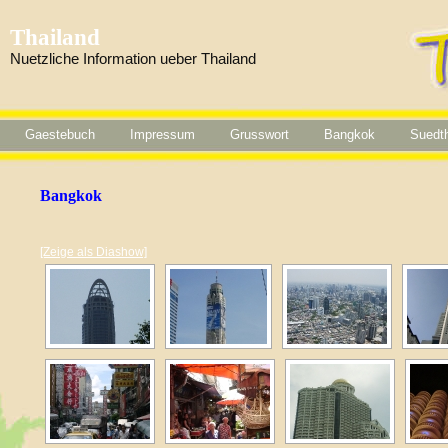
Thailand
Nuetzliche Information ueber Thailand
Gaestebuch
Impressum
Grusswort
Bangkok
Suedth
Bangkok
[Zeige als Diashow]