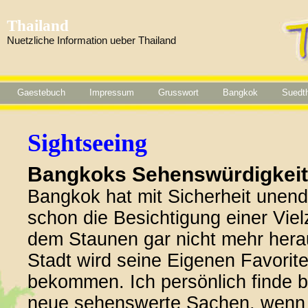
Thailand
Nuetzliche Information ueber Thailand
Gaestebuch
Impressum
Grusswort
Bangkok
Suedth
Sightseeing
Bangkoks Sehenswürdigkei
Bangkok hat mit Sicherheit unendl
schon die Besichtigung einer Viel
dem Staunen gar nicht mehr her
Stadt wird seine Eigenen Favorit
bekommen. Ich persönlich finde 
neue sehenswerte Sachen, wenn d